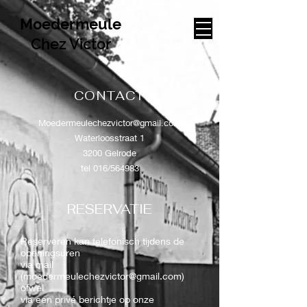
Moedermeule
Chez Victor
CONTACT
Moedermeulechezvictor@gmail.com
Waterloosstraat 1
3200 Gelrode
tel 016/564983
RESERVATIE
Reserveren kan telefonisch tijdens de
openingsuren
via mail
(
moedermeulechezvictor@gmail.com
)
ofwel
via een privé berichtje op onze