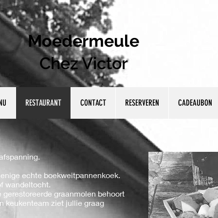
Moedermeule
Chez Victor
NU
RESTAURANT
CONTACT
RESERVEREN
CADEAUBON
afspanning.
de enige echte boekweitpannenkoek.
of wandeltocht.
de gerestoreerde graanmolen behoort
n keukenteam ziet jullie graag