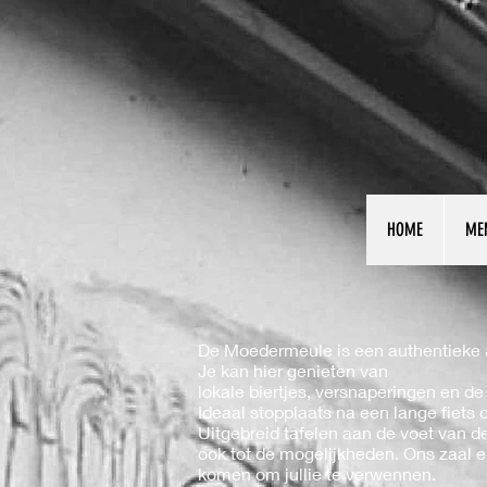
HOME
ME
De Moedermeule is een authentieke 
Je kan hier genieten van
lokale biertjes, versnaperingen en 
Ideaal stopplaats na een lange fiets 
Uitgebreid tafelen aan de voet van 
ook tot de mogelijkheden. Ons zaal e
komen om jullie te verwennen.